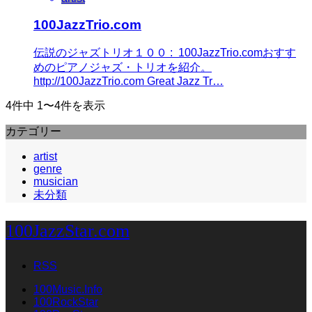
100JazzTrio.com
伝説のジャズトリオ１００ : 100JazzTrio.comおすす
めのピアノジャズ・トリオを紹介。
http://100JazzTrio.com Great Jazz Tr…
4件中 1〜4件を表示
カテゴリー
artist
genre
musician
未分類
100JazzStar.com
RSS
100Music.Info
100RockStar